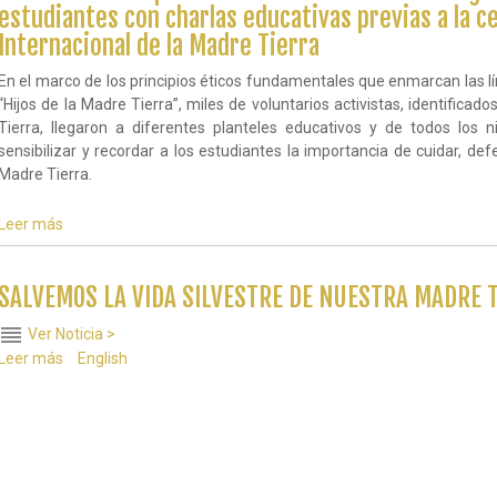
estudiantes con charlas educativas previas a la ce
sobre
el
Internacional de la Madre Tierra
Holocausto
para
En el marco de los principios éticos fundamentales que enmarcan las l
detectar
“Hijos de la Madre Tierra”, miles de voluntarios activistas, identific
señales
Tierra, llegaron a diferentes planteles educativos y de todos los n
de
sensibilizar y recordar a los estudiantes la importancia de cuidar, de
alarma
Madre Tierra.
en
el
presente
Leer más
sobre
Los
Guardianes
por
SALVEMOS LA VIDA SILVESTRE DE NUESTRA MADRE 
la
Paz
reorder
Ver Noticia >
de
Leer más
sobre
English
la
SALVEMOS
Madre
LA
Tierra
VIDA
llegaron
SILVESTRE
a
DE
más
NUESTRA
de