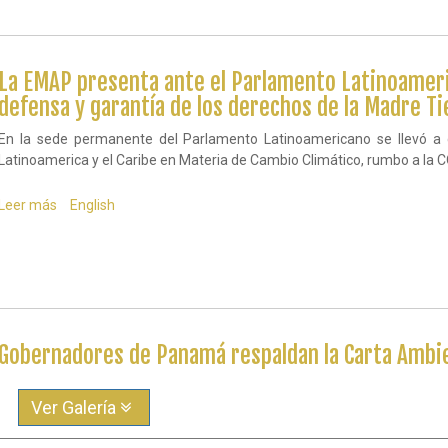
por
la
Paz
de
La EMAP presenta ante el Parlamento Latinoameri
la
Madre
defensa y garantía de los derechos de la Madre Ti
Tierra
En la sede permanente del Parlamento Latinoamericano se llevó a c
Latinoamerica y el Caribe en Materia de Cambio Climático, rumbo a la 
Leer más
sobre
English
La
EMAP
presenta
ante
el
Parlamento
Latinoamericano
Gobernadores de Panamá respaldan la Carta Ambi
su
proyecto
para
la
Ver Galería
defensa
y