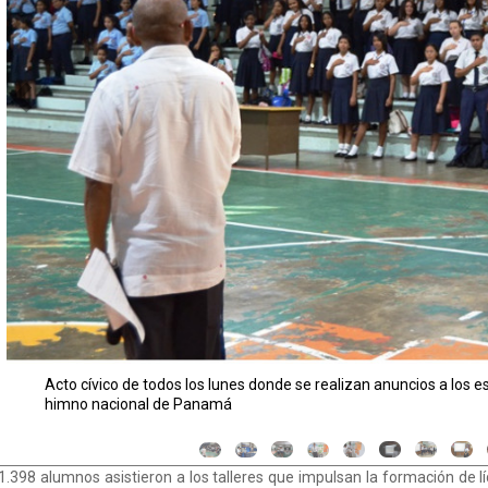
Propuesta de paz de Henry Vásquez de 11°L de secundaria ejec
1.398 alumnos
asistieron a los talleres que
impulsan la formación de l
de una cultura de paz.