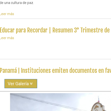
Leer más
sobre
Ejecutadas
propuestas
de
Educar para Recordar | Resumen 3° Trimestre de
acción
en
Leer más
sobre
el
Educar
Instituto
para
Comercial
Recordar
Panamá
|
Resumen
3°
Trimestre
Panamá ǀ Instituciones emiten documentos en fav
de
2018
en
Ver Galería
Panamá
Anterior