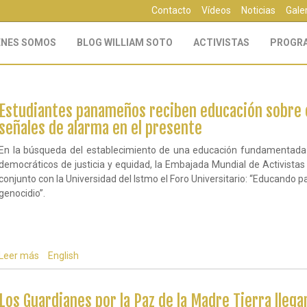
Contacto
Vídeos
Noticias
Gale
ÉNES SOMOS
BLOG WILLIAM SOTO
ACTIVISTAS
PROGR
Estudiantes panameños reciben educación sobre 
señales de alarma en el presente
En la búsqueda del establecimiento de una educación fundamentada en
democráticos de justicia y equidad, la Embajada Mundial de Activista
conjunto con la Universidad del Istmo el Foro Universitario: “Educando 
genocidio”.
Leer más
sobre
English
Estudiantes
panameños
reciben
Los Guardianes por la Paz de la Madre Tierra lleg
educación