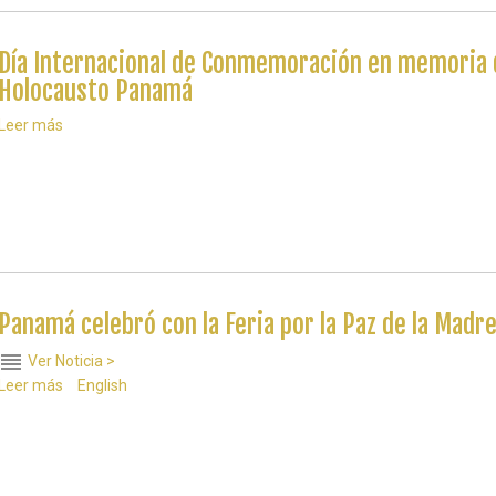
MADRE
150.000
TIERRA
estudiantes
con
Día Internacional de Conmemoración en memoria d
charlas
Holocausto Panamá
educativas
previas
Leer más
sobre
a
Día
la
Internacional
celebración
de
del
Conmemoración
Día
en
Internacional
memoria
de
de
la
las
Madre
víctimas
Tierra
Panamá celebró con la Feria por la Paz de la Madre
del
Holocausto
reorder
Ver Noticia >
Panamá
Leer más
sobre
English
Panamá
celebró
con
la
Feria