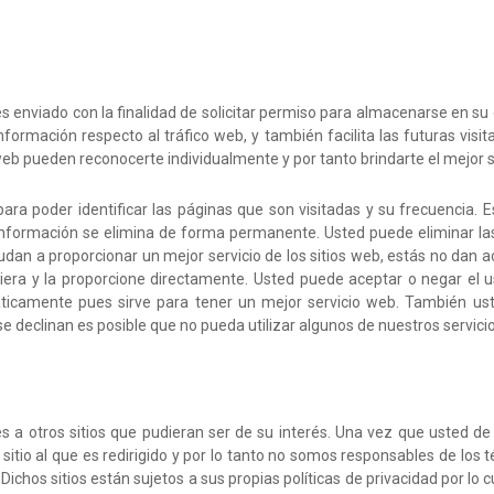
es enviado con la finalidad de solicitar permiso para almacenarse en su 
nformación respecto al tráfico web, y también facilita las futuras vis
 web pueden reconocerte individualmente y por tanto brindarte el mejor 
para poder identificar las páginas que son visitadas y su frecuencia
a información se elimina de forma permanente. Usted puede eliminar 
dan a proporcionar un mejor servicio de los sitios web, estás no dan 
iera y la proporcione directamente. Usted puede aceptar o negar el 
icamente pues sirve para tener un mejor servicio web. También ust
se declinan es posible que no pueda utilizar algunos de nuestros servici
s a otros sitios que pudieran ser de su interés. Una vez que usted d
sitio al que es redirigido y por lo tanto no somos responsables de los t
 Dichos sitios están sujetos a sus propias políticas de privacidad por l