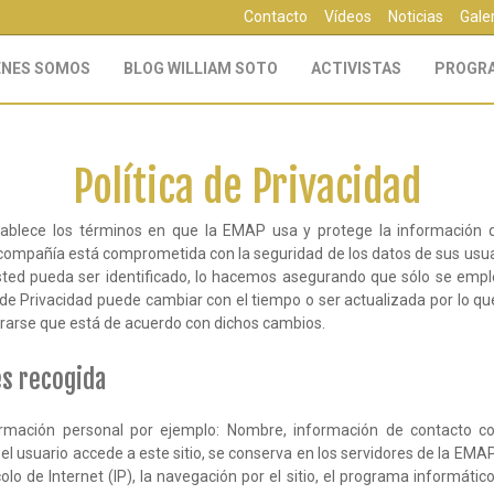
Contacto
Vídeos
Noticias
Gale
ÉNES SOMOS
BLOG WILLIAM SOTO
ACTIVISTAS
PROGR
Política de Privacidad
stablece los términos en que la EMAP usa y protege la información 
 compañía está comprometida con la seguridad de los datos de sus usu
sted pueda ser identificado, lo hacemos asegurando que sólo se emp
de Privacidad puede cambiar con el tiempo o ser actualizada por lo 
rarse que está de acuerdo con dichos cambios.
es recogida
ormación personal por ejemplo: Nombre, información de contacto co
l usuario accede a este sitio, se conserva en los servidores de la EMAP
olo de Internet (IP), la navegación por el sitio, el programa informátic