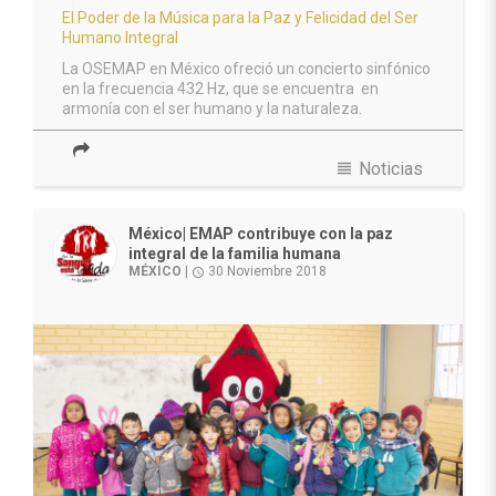
El Poder de la Música para la Paz y Felicidad del Ser
Humano Integral
La OSEMAP en México ofreció un concierto sinfónico
en la frecuencia 432 Hz, que se encuentra en
armonía con el ser humano y la naturaleza.
view_headline
Noticias
México| EMAP contribuye con la paz
integral de la familia humana
MÉXICO
|
30 Noviembre 2018
access_time