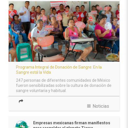
Programa Integral de Donación de Sangre: En la
Sangre está la Vida
247 personas de diferentes comunidades de México
fueron sensibilizadas sobre la cultura de donación de
sangre voluntaria y habitual.
view_headline
Noticias
Empresas mexicanas firman manifiestos