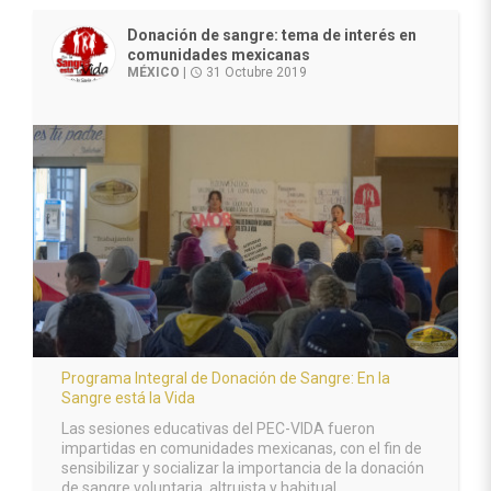
Donación de sangre: tema de interés en
comunidades mexicanas
MÉXICO
|
31 Octubre 2019
access_time
Programa Integral de Donación de Sangre: En la
Sangre está la Vida
Las sesiones educativas del PEC-VIDA fueron
impartidas en comunidades mexicanas, con el fin de
sensibilizar y socializar la importancia de la donación
de sangre voluntaria, altruista y habitual.