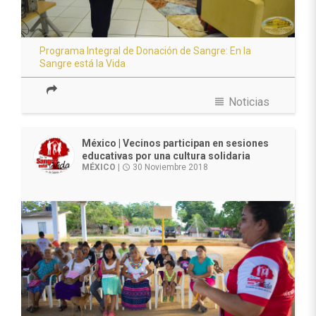
Programa Integral de Donación de Sangre: En la
Sangre está la Vida
view_headline
Noticias
México | Vecinos participan en sesiones
educativas por una cultura solidaria
MÉXICO
|
30 Noviembre 2018
access_time