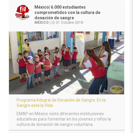
México| 6.000 estudiantes
comprometidos con la cultura de
donación de sangre
MÉXICO
|
31 Octubre 2018
access_time
Programa Integral de Donación de Sangre: En la
Sangre está la Vida
EMAP en México visitó diferentes instituciones
educativas para fomentar en los jóvenes y niños la
cultura de donación de sangre voluntaria.