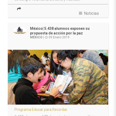
view_headline
Noticias
México| 5.438 alumnos exponen su
propuesta de acción por la paz
MÉXICO
|
09 Enero 2019
access_time
Programa Educar para Recordar