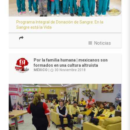
Programa Integral de Donación de Sangre: En la
Sangre está la Vida
view_headline
Noticias
Por la familia humana | mexicanos son
formados en una cultura altruista
MÉXICO
|
30 Noviembre 2018
access_time