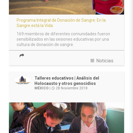
Programa Integral de Donación de Sangre: En la
Sangre está la Vida
169 miembros de diferentes comunidades fueron
sensibilizados en las sesiones educativas por una
cultura de donación de sangre.
view_headline
Noticias
Talleres educativos | Análisis del
Holocausto y otros genocidios
MÉXICO
|
28 Noviembre 2018
access_time