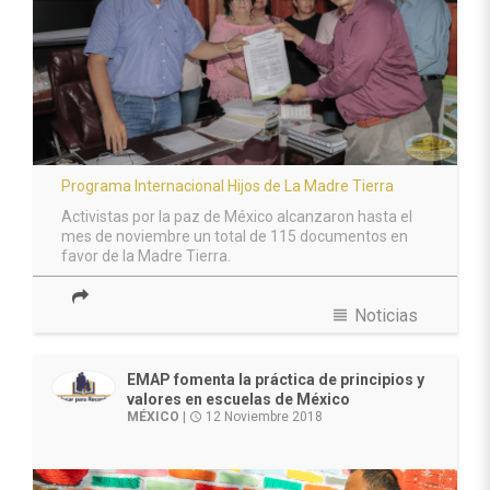
Programa Internacional Hijos de La Madre Tierra
Activistas por la paz de México alcanzaron hasta el
mes de noviembre un total de 115 documentos en
favor de la Madre Tierra.
view_headline
Noticias
EMAP fomenta la práctica de principios y
valores en escuelas de México
MÉXICO
|
12 Noviembre 2018
access_time