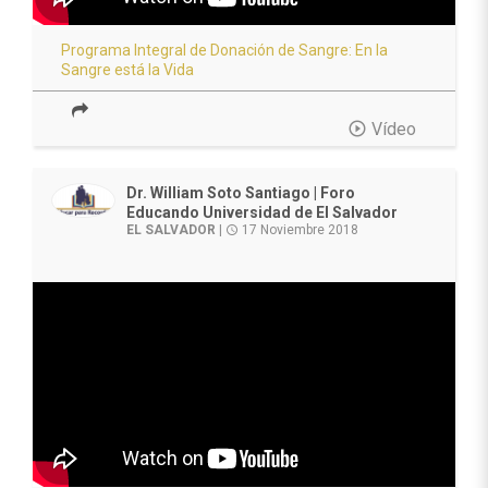
Programa Integral de Donación de Sangre: En la
Sangre está la Vida
play_circle_outline
Vídeo
Dr. William Soto Santiago | Foro
Educando Universidad de El Salvador
EL SALVADOR
|
17 Noviembre 2018
access_time