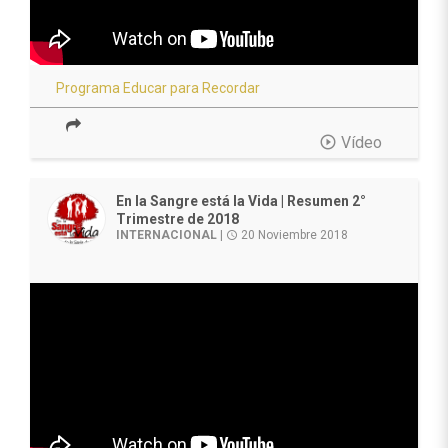
Programa Educar para Recordar
play_circle_outline
Vídeo
En la Sangre está la Vida | Resumen 2°
Trimestre de 2018
INTERNACIONAL
|
20 Noviembre 2018
access_time