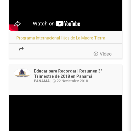
Programa Internacional Hijos de La Madre Tierra
play_circle_outline
Vídeo
Educar para Recordar | Resumen 3°
Trimestre de 2018 en Panamá
PANAMÁ
|
22 Noviembre 2018
access_time