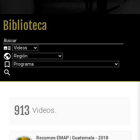
Biblioteca
art_track
public
bookmark_border
search
913
Videos.
Resumen EMAP | Guatemala - 2018