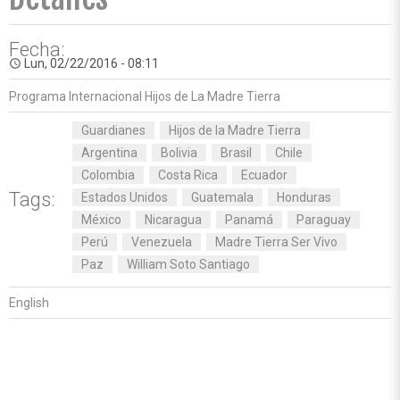
Fecha:
Lun, 02/22/2016 - 08:11
access_time
Programa Internacional Hijos de La Madre Tierra
Guardianes
Hijos de la Madre Tierra
Argentina
Bolivia
Brasil
Chile
Colombia
Costa Rica
Ecuador
Tags:
Estados Unidos
Guatemala
Honduras
México
Nicaragua
Panamá
Paraguay
Perú
Venezuela
Madre Tierra Ser Vivo
Paz
William Soto Santiago
English