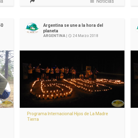
ía
view_headline
Noticias
50
Argentina se une a la hora del
planeta
ARGENTINA
|
24 Marzo 2018
access_time
Programa Internacional Hijos de La Madre
Tierra