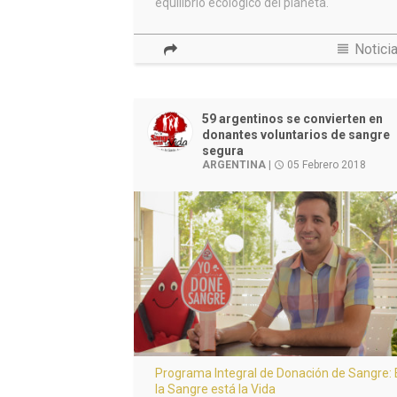
equilibrio ecológico del planeta.
view_headline
Notici
59 argentinos se convierten en
donantes voluntarios de sangre
segura
ARGENTINA
|
05 Febrero 2018
access_time
Programa Integral de Donación de Sangre:
la Sangre está la Vida