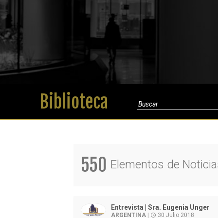
Biblioteca
550
Elementos de Noticias
Entrevista | Sra. Eugenia Unger
ARGENTINA
|
30 Julio 2018
access_time