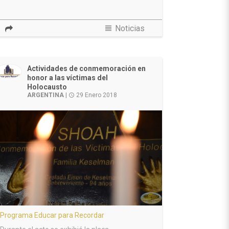
view_headline
Noticias
Actividades de conmemoración en
honor a las víctimas del
Holocausto
ARGENTINA
|
29 Enero 2018
access_time
Programa Educar para Recordar