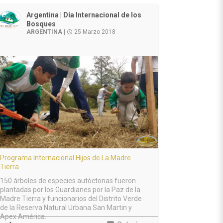
Argentina | Día Internacional de los
Bosques
ARGENTINA
|
25 Marzo 2018
access_time
Programa Internacional Hijos de La Madre
Tierra
150 árboles de especies autóctonas fueron
plantadas por los Guardianes por la Paz de la
Madre Tierra y funcionarios del Distrito Verde
de la Reserva Natural Urbana San Martin y
Apex América.