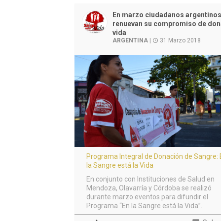
En marzo ciudadanos argentino
renuevan su compromiso de don
vida
ARGENTINA
|
31 Marzo 2018
access_time
Programa Integral de Donación de Sangre:
la Sangre está la Vida
En conjunto con Instituciones de Salud en
Mendoza, Olavarría y Córdoba se realizó
durante marzo eventos para difundir el
Programa “En la Sangre está la Vida”.