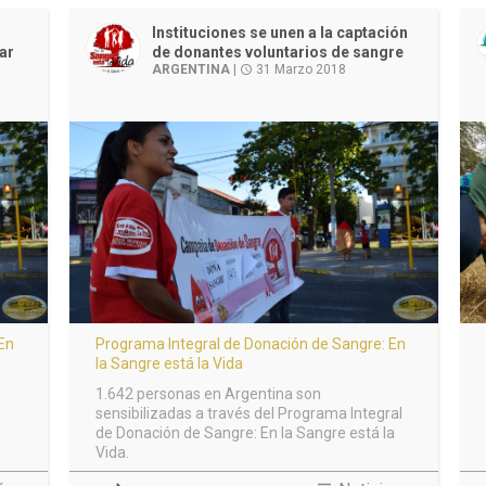
s
Instituciones se unen a la captación
ar
de donantes voluntarios de sangre
ARGENTINA
|
31 Marzo 2018
access_time
 En
Programa Integral de Donación de Sangre: En
la Sangre está la Vida
1.642 personas en Argentina son
sensibilizadas a través del Programa Integral
de Donación de Sangre: En la Sangre está la
Vida.