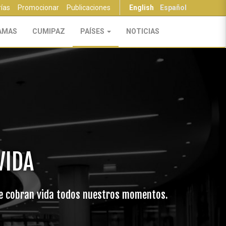
rías
Promocionar
Publicaciones
English
Español
AMAS
CUMIPAZ
PAÍSES
NOTICIAS
VIDA
onde cobran vida todos nuestros momentos.