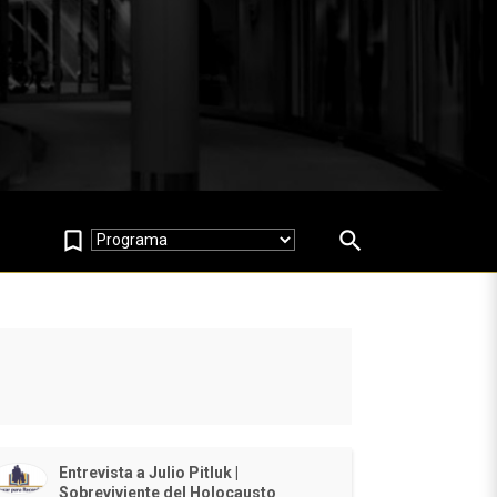
bookmark_border
search
Entrevista a Julio Pitluk |
Sobreviviente del Holocausto