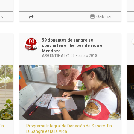
as
photo
Galería
59 donantes de sangre se
convierten en héroes de vida en
Mendoza
ARGENTINA
|
05 Febrero 2018
access_time
 En
Programa Integral de Donación de Sangre: En
la Sangre está la Vida