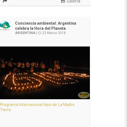
photo
Galería
Conciencia ambiental: Argentina
celebra la Hora del Planeta
ARGENTINA
|
23 Marzo 2018
access_time
Programa Internacional Hijos de La Madre
Tierra