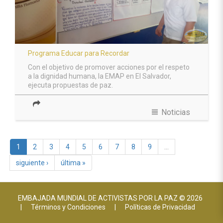
Programa Educar para Recordar
Con el objetivo de promover acciones por el respeto
a la dignidad humana, la EMAP en El Salvador,
ejecuta propuestas de paz.
view_headline
Noticias
1
2
3
4
5
6
7
8
9
…
siguiente ›
última »
EMBAJADA MUNDIAL DE ACTIVISTAS POR LA PAZ © 2026
|
Términos y Condiciones
|
Políticas de Privacidad