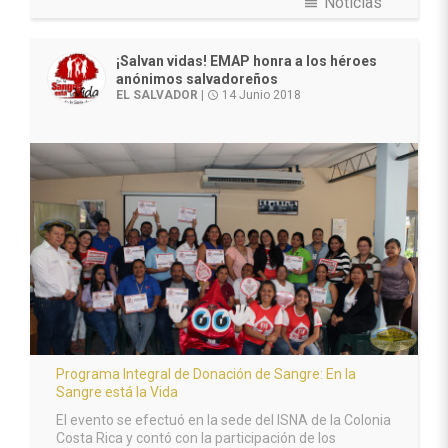
view_headline
Noticias
¡Salvan vidas! EMAP honra a los héroes
anónimos salvadoreños
EL SALVADOR
|
14 Junio 2018
access_time
Programa Integral de Donación de Sangre: En la
Sangre está la Vida
El evento se efectuó en la sede del ISNA de la Colonia
Costa Rica y contó con la participación de los