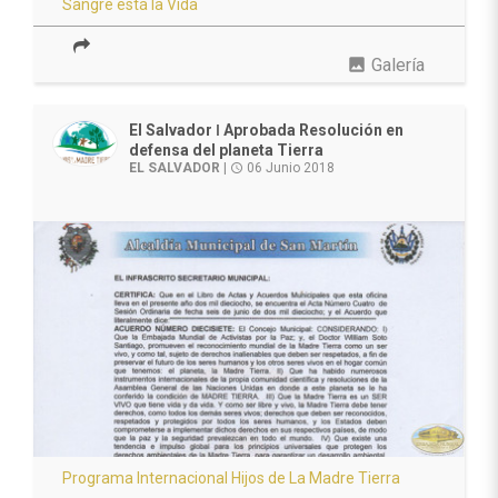
Sangre está la Vida
photo
Galería
El Salvador ǀ Aprobada Resolución en
defensa del planeta Tierra
EL SALVADOR
|
06 Junio 2018
access_time
Programa Internacional Hijos de La Madre Tierra