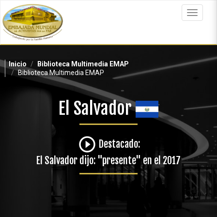
Pasar
al
Toggle
contenido
navigat
principal
Inicio
Biblioteca Multimedia EMAP
Biblioteca Multimedia EMAP
El Salvador
play_circle_outline
Destacado:
El Salvador dijo: "presente" en el 2017