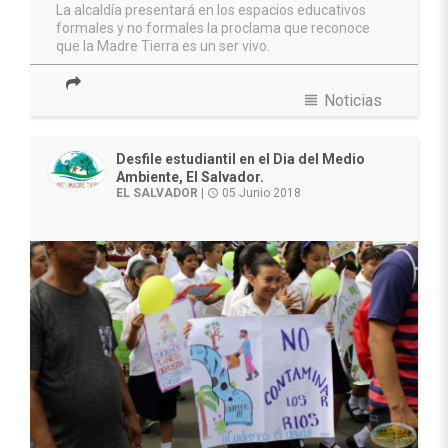
La alcaldía presentará en los espacios educativos
formales y no formales la proclama que reconoce
que la Madre Tierra es un ser vivo.
view_headline
Noticias
Desfile estudiantil en el Dia del Medio
Ambiente, El Salvador.
EL SALVADOR
|
05 Junio 2018
access_time