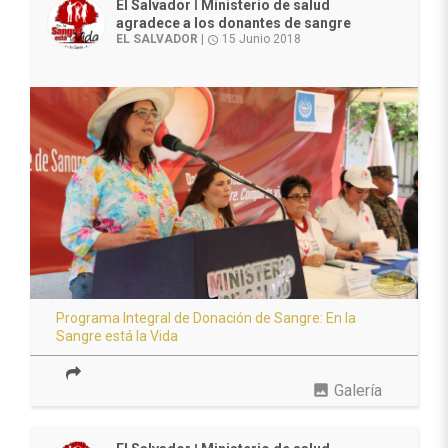
El Salvador ǀ Ministerio de salud
agradece a los donantes de sangre
EL SALVADOR
|
15 Junio 2018
access_time
Programa Integral de Donación de Sangre: En la
Sangre está la Vida
photo
Galería