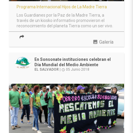
Programa Internacional Hijos de La Madre Tierra
Los Guardianes por la Paz de la Madre Tierra, a
través de un kiosko informativo promovieron el
reconocimiento del planeta Tierra como un ser vivo.
photo
Galería
En Sonsonate instituciones celebran el
Día Mundial del Medio Ambiente
EL SALVADOR
|
05 Junio 2018
access_time