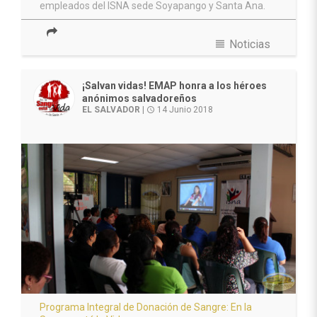
empleados del ISNA sede Soyapango y Santa Ana.
view_headline
Noticias
¡Salvan vidas! EMAP honra a los héroes
anónimos salvadoreños
EL SALVADOR
|
14 Junio 2018
access_time
Programa Integral de Donación de Sangre: En la