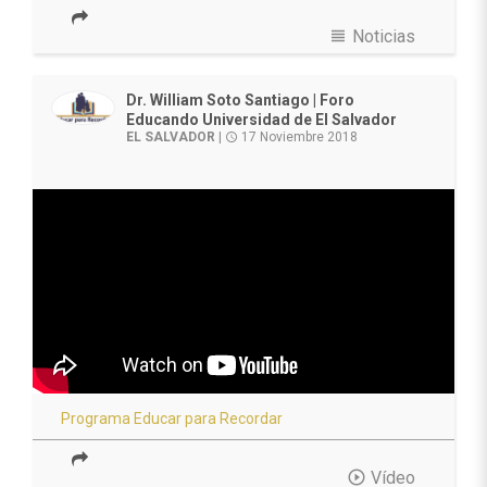
view_headline
Noticias
Dr. William Soto Santiago | Foro
Educando Universidad de El Salvador
EL SALVADOR
|
17 Noviembre 2018
access_time
Programa Educar para Recordar
play_circle_outline
Vídeo