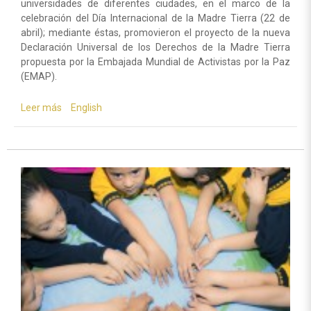
universidades de diferentes ciudades, en el marco de la
celebración del Día Internacional de la Madre Tierra (22 de
abril); mediante éstas, promovieron el proyecto de la nueva
Declaración Universal de los Derechos de la Madre Tierra
propuesta por la Embajada Mundial de Activistas por la Paz
(EMAP).
Leer más
sobre
English
Bolivianos
demuestran
su
compromiso
con
la
Declaración
Universal
de
los
Derechos
de
la
Madre
Tierra