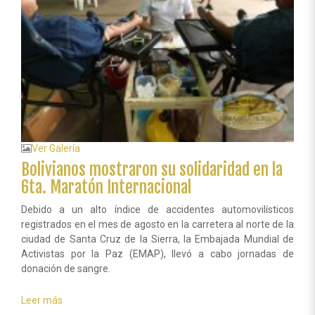
Ver Galería
Bolivianos mostraron su solidaridad en la
6ta. Maratón Internacional
Debido a un alto índice de accidentes automovilísticos
registrados en el mes de agosto en la carretera al norte de la
ciudad de Santa Cruz de la Sierra, la Embajada Mundial de
Activistas por la Paz (EMAP), llevó a cabo jornadas de
donación de sangre.
Leer más
sobre
Bolivianos