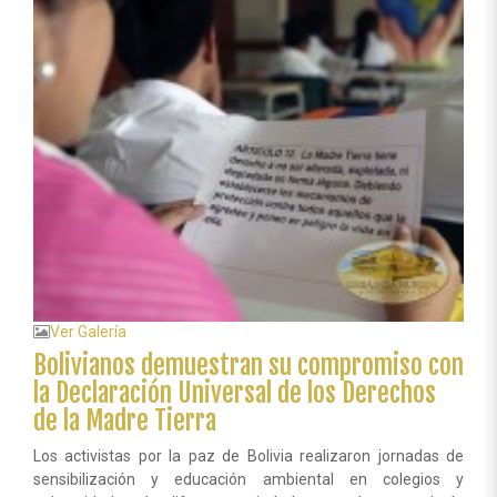
celebración
del
Día
Internacional
de
la
Madre
Tierra
Ver Galería
Bolivianos demuestran su compromiso con
la Declaración Universal de los Derechos
de la Madre Tierra
Los activistas por la paz de Bolivia realizaron jornadas de
sensibilización y educación ambiental en colegios y