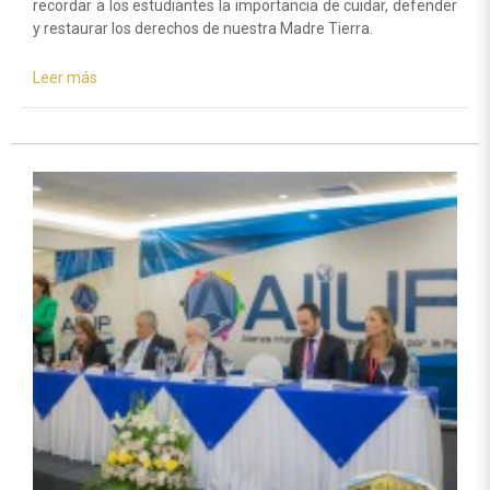
recordar a los estudiantes la importancia de cuidar, defender
y restaurar los derechos de nuestra Madre Tierra.
Leer más
sobre
Los
Guardianes
por
la
Paz
de
la
Madre
Tierra
llegaron
a
más
de
150.000
estudiantes
con
charlas
educativas
previas
a