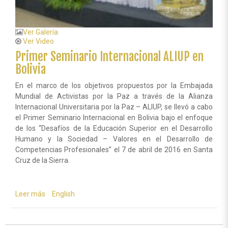
la
celebración
del
Día
Ver Galería
Internacional
Ver Video
de
Primer Seminario Internacional ALIUP en
la
Madre
Bolivia
Tierra
En el marco de los objetivos propuestos por la Embajada
Mundial de Activistas por la Paz a través de la Alianza
Internacional Universitaria por la Paz – ALIUP, se llevó a cabo
el Primer Seminario Internacional en Bolivia bajo el enfoque
de los “Desafíos de la Educación Superior en el Desarrollo
Humano y la Sociedad – Valores en el Desarrollo de
Competencias Profesionales” el 7 de abril de 2016 en Santa
Cruz de la Sierra.
Leer más
sobre
English
Primer
Seminario
Internacional