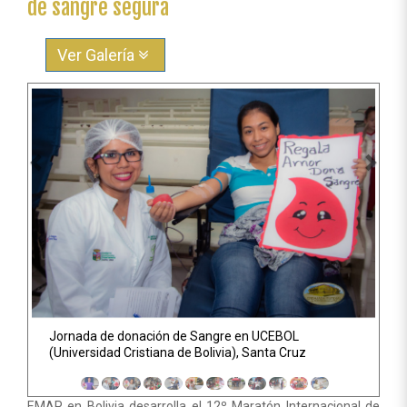
de sangre segura
Ver Galería
Anterior
Sigu
Jornada de donación de Sangre en UCEBOL
(Universidad Cristiana de Bolivia), Santa Cruz
EMAP en Bolivia desarrolla el 12º Maratón Internacional de