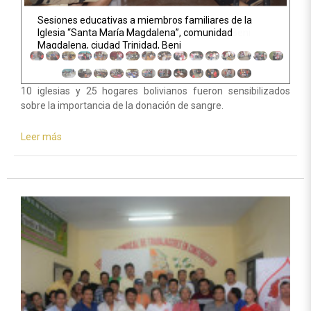
Sesiones educativas a miembros familiares de la
Iglesia “Santa María Magdalena”, comunidad
Magdalena, ciudad Trinidad, Beni
10 iglesias y 25 hogares bolivianos fueron sensibilizados
sobre la importancia de la donación de sangre.
Leer más
sobre
EMAP
fortalece
los
valores
universales
en
hogares
bolivianos