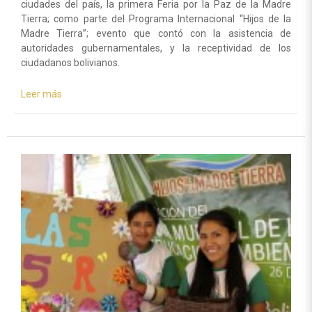
ciudades del país, la primera Feria por la Paz de la Madre
Tierra; como parte del Programa Internacional “Hijos de la
Madre Tierra”; evento que contó con la asistencia de
autoridades gubernamentales, y la receptividad de los
ciudadanos bolivianos.
Leer más
sobre
Habitantes
de
Bolivia
sellaron
su
compromiso
con
la
Madre
Tierra