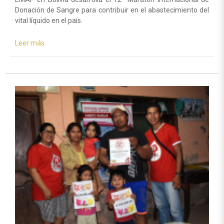
Donación de Sangre para contribuir en el abastecimiento del
vital líquido en el país.
Leer más
sobre
Bolivia
alcanza
3.928
unidades
efectivas
de
sangre
segura