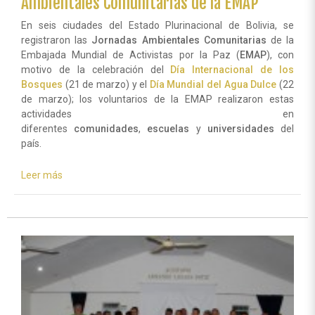
Ambientales Comunitarias de la EMAP
En seis ciudades del Estado Plurinacional de Bolivia, se
registraron las
Jornadas Ambientales Comunitarias
de la
Embajada Mundial de Activistas por la Paz (
EMAP
), con
motivo de la celebración del
Día Internacional de los
Bosques
(21 de marzo) y el
Día Mundial del Agua Dulce
(22
de marzo); los voluntarios de la EMAP realizaron estas
actividades en
diferentes
comunidades
,
escuelas
y
universidades
del
país.
Leer más
sobre
Localidades,
escuelas
y
universidades
de
Bolivia
recibieron
las
Jornadas
Ambientales
Comunitarias