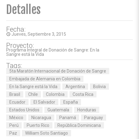
Detalles
Fecha:
Jueves, Septiembre 3, 2015
access_time
Proyecto:
Programa Integral de Donación de Sangre: En la
Sangre está la Vida
Tags:
5ta Maratón Internacional de Donación de Sangre
Embajada de Alemania en Colombia
En la Sangre está la Vida
Argentina
Bolivia
Brasil
Chile
Colombia
Costa Rica
Ecuador
El Salvador
España
Estados Unidos
Guatemala
Honduras
México
Nicaragua
Panamá
Paraguay
Perú
Puerto Rico
República Dominicana
Paz
William Soto Santiago