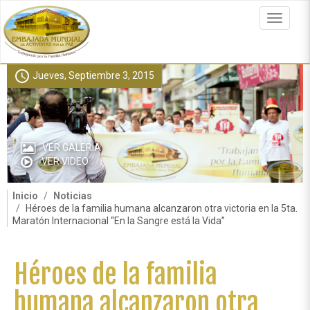
Pasar
al
Toggle
contenido
navigat
principal
schedule
Jueves, Septiembre 3, 2015
VER GALERÍA
VER VIDEO
Inicio
Noticias
Héroes de la familia humana alcanzaron otra victoria en la 5ta.
Maratón Internacional “En la Sangre está la Vida”
Héroes de la familia
humana alcanzaron otra