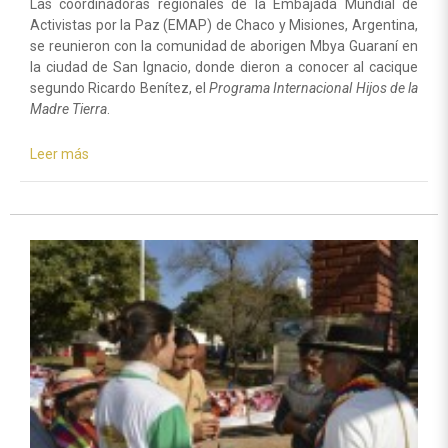
Las coordinadoras regionales de la Embajada Mundial de
Activistas por la Paz (EMAP) de Chaco y Misiones, Argentina,
se reunieron con la comunidad de aborigen Mbya Guaraní en
la ciudad de San Ignacio, donde dieron a conocer al cacique
segundo Ricardo Benítez, el
Programa Internacional Hijos de la
Madre Tierra
.
Leer más
sobre
Programa
social
Hijos
de
la
Madre
Tierra
propicia
un
acercamiento
con
los
pueblos
originarios