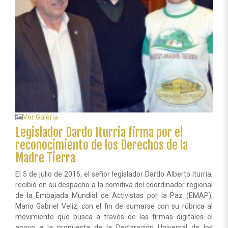
los
pueblos
originarios
Ver Galería
Legislador Dardo Iturria firma por el
reconocimiento de los Derechos de la
Madre Tierra
El 5 de julio de 2016, el señor legislador Dardo Alberto Iturria,
recibió en su despacho a la comitiva del coordinador regional
de la Embajada Mundial de Activistas por la Paz (EMAP),
Mario Gabriel Veliz, con el fin de sumarse con su rúbrica al
movimiento que busca a través de las firmas digitales el
apoyo a la propuesta de la Declaración Universal de los