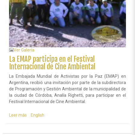
Ver Galería
La EMAP participa en el Festival
Internacional de Cine Ambiental
La Embajada Mundial de Activistas por la Paz (EMAP) en
Argentina, recibió una invitación por parte de la subdirectora
de Programación y Gestión Ambiental de la municipalidad de
la ciudad de Córdoba, Analía Righetti, para participar en el
Festival Internacional de Cine Ambiental.
Leer más
sobre
English
La
EMAP
participa