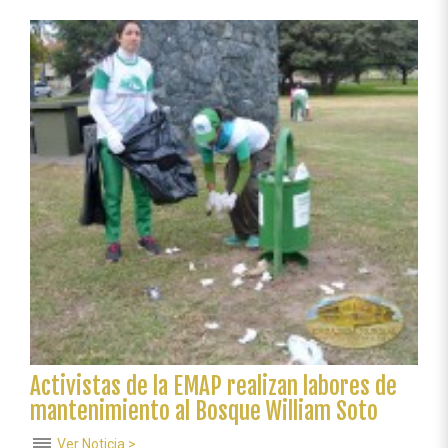
en
el
Festival
Internacional
de
Cine
Ambiental
Activistas de la EMAP realizan labores de
mantenimiento al Bosque William Soto
reorder
Ver Noticia >