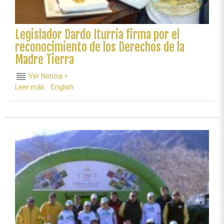
Legislador Dardo Iturria firma por el
reconocimiento de los Derechos de la
Madre Tierra
reorder
Ver Noticia >
Leer más
sobre
English
Legislador
Dardo
Iturria
firma
por
el
reconocimiento
de
los
Derechos
de
la
Madre
Tierra