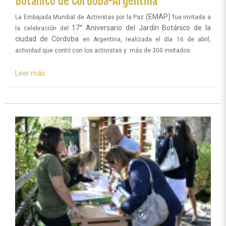
Botánico de Córdoba-Argentina
(EMAP)
La Embajada Mundial de Activistas por la Paz
fue invitada a
17° Aniversario del Jardín Botánico de la
la celebración del
ciudad de Córdoba
en Argentina, realizada el día 16 de abril,
actividad que contó con los activistas y
más de 300 invitados.
Leer más
sobre
Guardianes
por
la
Paz
participan
de
la
celebración
del
Aniversario
del
Jardín
Botánico
de
Córdoba-
Argentina