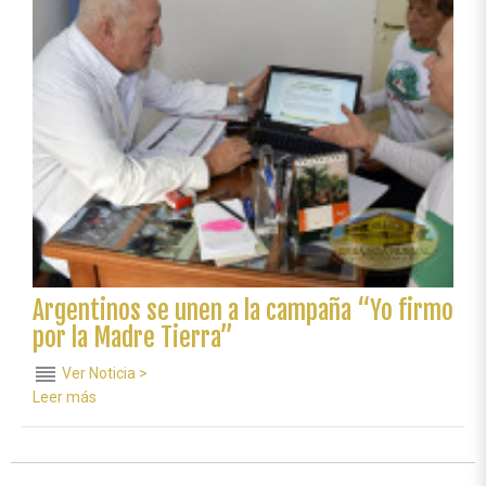
la
Madre
Tierra”
Argentinos se unen a la campaña “Yo firmo
por la Madre Tierra”
reorder
Ver Noticia >
Leer más
sobre
Argentinos
se
unen
a