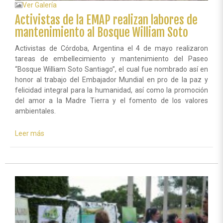
Ver Galería
Activistas de la EMAP realizan labores de
mantenimiento al Bosque William Soto
Activistas de Córdoba, Argentina el 4 de mayo realizaron
tareas de embellecimiento y mantenimiento del Paseo
“Bosque William Soto Santiago”, el cual fue nombrado así en
honor al trabajo del Embajador Mundial en pro de la paz y
felicidad integral para la humanidad, así como la promoción
del amor a la Madre Tierra y el fomento de los valores
ambientales.
Leer más
sobre
Activistas
de
la
EMAP
realizan
labores
de
mantenimiento
al
Bosque