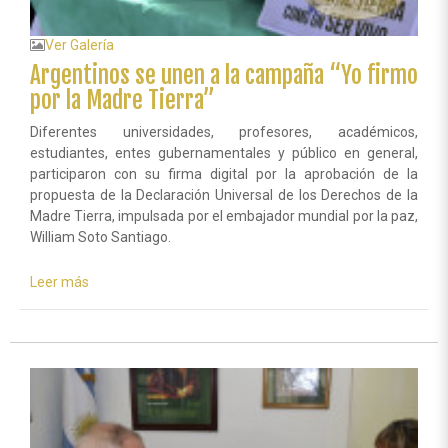
Ver Galería
Argentinos se unen a la campaña “Yo firmo
por la Madre Tierra”
Diferentes universidades, profesores, académicos,
estudiantes, entes gubernamentales y público en general,
participaron con su firma digital por la aprobación de la
propuesta de la Declaración Universal de los Derechos de la
Madre Tierra, impulsada por el embajador mundial por la paz,
William Soto Santiago.
Leer más
sobre
Argentinos
se
unen
a
la
campaña
“Yo
firmo
por