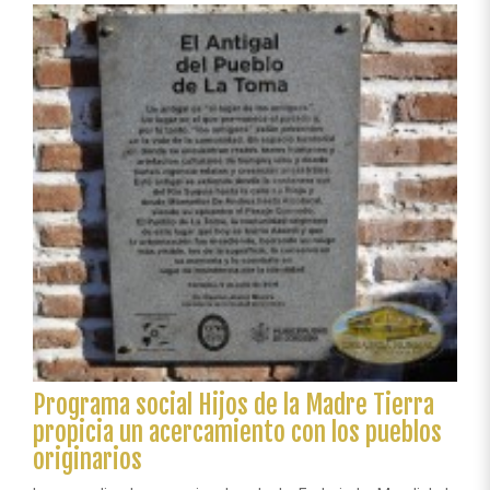
la
campaña
“Yo
firmo
por
la
Madre
Tierra”
Programa social Hijos de la Madre Tierra
propicia un acercamiento con los pueblos
originarios