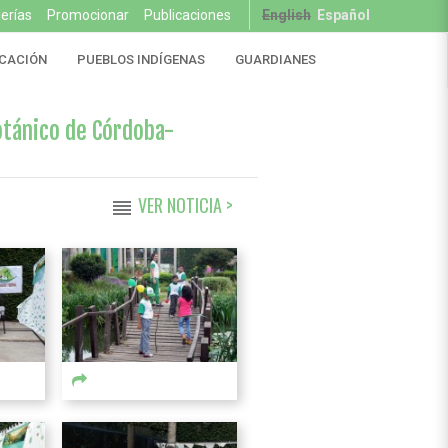
lerías
Promocionar
Publicaciones
English
Español
CACIÓN
PUEBLOS INDÍGENAS
GUARDIANES
Botánico de Córdoba-
VER NOTICIA >
reorder