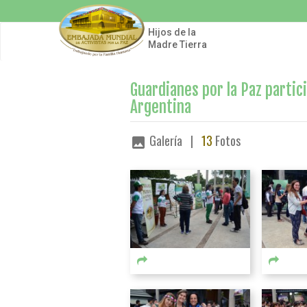
Pasar
al
contenido
Hijos de la
principal
Madre Tierra
Guardianes por la Paz partic
Argentina
Galería |
13
Fotos
image