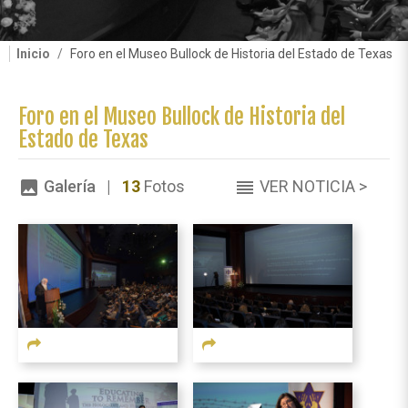
Inicio
Foro en el Museo Bullock de Historia del Estado de Texas
Foro en el Museo Bullock de Historia del
Estado de Texas
Galería |
13
Fotos
VER NOTICIA >
image
reorder