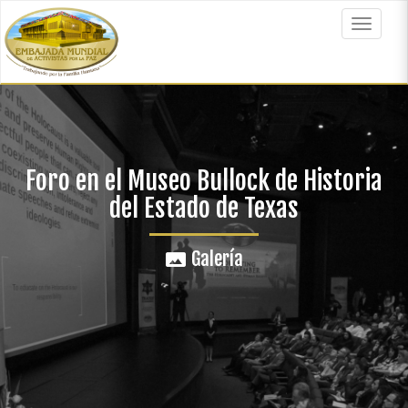
Pasar
al
Toggle
contenido
navigat
principal
Foro en el Museo Bullock de Historia
del Estado de Texas
Galería
panorama