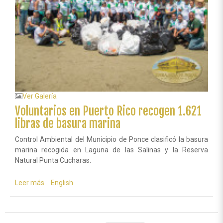
propuesta.
Ver Galería
Voluntarios en Puerto Rico recogen 1.621
libras de basura marina
Control Ambiental del Municipio de Ponce clasificó la basura
marina recogida en Laguna de las Salinas y la Reserva
Natural Punta Cucharas.
Leer más
sobre
English
Voluntarios
en
Puerto
Rico