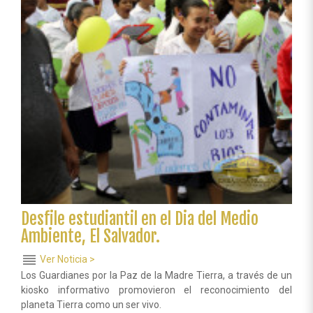
Ambiente
creando
conciencia
entre
los
bolivianos.
Desfile estudiantil en el Dia del Medio
Ambiente, El Salvador.
reorder
Ver Noticia >
Los Guardianes por la Paz de la Madre Tierra, a través de un
kiosko informativo promovieron el reconocimiento del
planeta Tierra como un ser vivo.