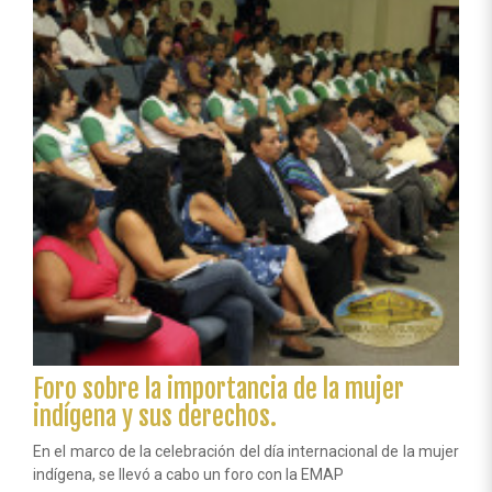
“Hijos
de
la
Madre
Tierra”
Foro sobre la importancia de la mujer
indígena y sus derechos.
En el marco de la celebración del día internacional de la mujer
indígena, se llevó a cabo un foro con la EMAP