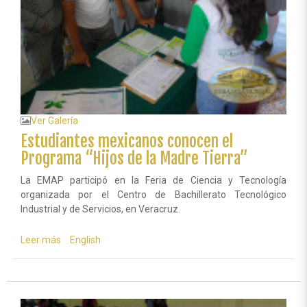
Ver Galería
Estudiantes mexicanos conocen el
Programa “Hijos de la Madre Tierra”
La EMAP participó en la Feria de Ciencia y Tecnología
organizada por el Centro de Bachillerato Tecnológico
Industrial y de Servicios, en Veracruz.
Leer más
sobre
English
Estudiantes
mexicanos
conocen
el
Programa