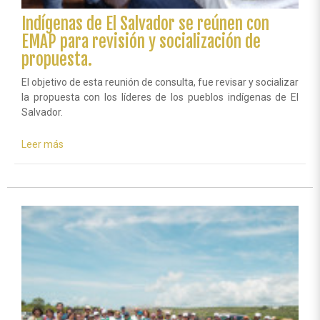
Indígenas de El Salvador se reúnen con
EMAP para revisión y socialización de
propuesta.
El objetivo de esta reunión de consulta, fue revisar y socializar
la propuesta con los líderes de los pueblos indígenas de El
Salvador.
Leer más
sobre
Indígenas
de
El
Salvador
se
reúnen
con
EMAP
para
revisión
y
socialización
de