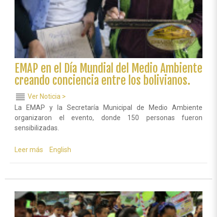
EMAP en el Día Mundial del Medio Ambiente
creando conciencia entre los bolivianos.
reorder
Ver Noticia >
La EMAP y la Secretaría Municipal de Medio Ambiente
organizaron el evento, donde 150 personas fueron
sensibilizadas.
Leer más
sobre
English
EMAP
en
el
Día
Mundial
del
Medio