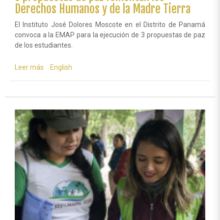
Derechos Humanos y de la Madre Tierra
El Instituto José Dolores Moscote en el Distrito de Panamá
convoca a la EMAP para la ejecución de 3 propuestas de paz
de los estudiantes.
Leer más
sobre
English
3
propuestas
de
paz
fomentan
los
Derechos
Humanos
y
de
la
Madre
Tierra