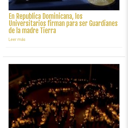
En Republica Dominicana, los
Universitarios firman para ser Guardianes
de la madre Tierra
Leer más
sobre
En
Republica
Dominicana,
los
Universitarios
firman
para
ser
Guardianes
de
la
madre
Tierra