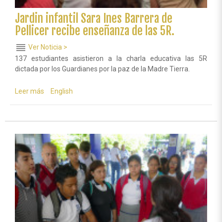
Jardin infantil Sara Ines Barrera de
Pellicer recibe enseñanza de las 5R.
reorder
Ver Noticia >
137 estudiantes asistieron a la charla educativa las 5R
dictada por los Guardianes por la paz de la Madre Tierra.
Leer más
sobre
English
Jardin
infantil
Sara
Ines
Barrera
de
Pellicer
recibe
enseñanza
de
las
5R.