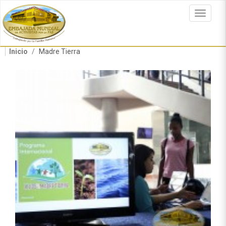
Pasar
al
Toggle
contenido
navigat
principal
Inicio
Madre Tierra