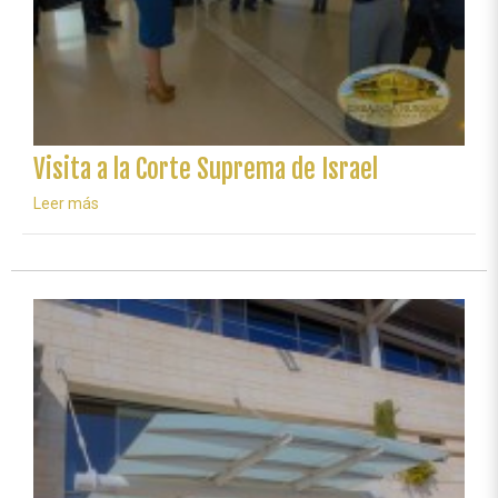
Visita a la Corte Suprema de Israel
Leer más
sobre
Visita
a
la
Corte
Suprema
de
Israel