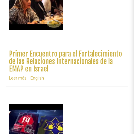
2016
-
Israel
Primer Encuentro para el Fortalecimiento
de las Relaciones Internacionales de la
EMAP en Israel
Leer más
sobre
English
Primer
Encuentro
para
el
Fortalecimiento
de
las
Relaciones
Internacionales
de