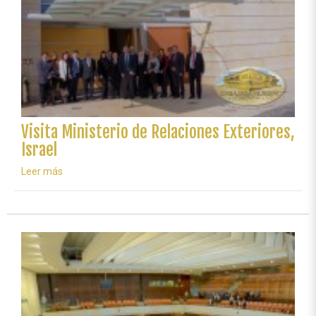
Visita Ministerio de Relaciones Exteriores,
Israel
Leer más
sobre
Visita
Ministerio
de
Relaciones
Exteriores,
Israel