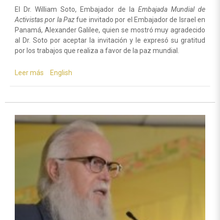
El Dr. William Soto, Embajador de la
Embajada Mundial de
Activistas por la Paz
fue invitado por el Embajador de Israel en
Panamá, Alexander Galilee, quien se mostró muy agradecido
al Dr. Soto por aceptar la invitación y le expresó su gratitud
por los trabajos que realiza a favor de la paz mundial.
Leer más
sobre
English
Noche
de
solidaridad
con
Israel
y
el
Medio
Oriente