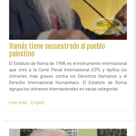
Hamás tiene secuestrado al pueblo
palestino
El Estatuto de Roma de 1998, es el instrumento internacional
que creó a la Corte Penal Internacional (CPI) y tipifica los
crímenes más graves contra los Derechos Humanos y el
Derecho Internacional Humanitario. El Estatuto de Roma
agrupa los crímenes internacionales en varias categorías:
Leer más
sobre
English
Hamás
tiene
secuestrado
al
pueblo
palestino