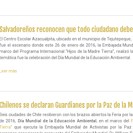
en
la
Feria
por
la
Salvadoreños reconocen que todo ciudadano debe 
Paz
de
El Centro Escolar Azacualpita, ubicado en el municipio de Tejutepequ
la
fue el escenario donde este 26 de enero de 2016, la Embajada Mundia
Madre
marco del Programa Internacional “Hijos de la Madre Tierra”, realizó l
Tierra
temática fue la celebración del Día Mundial de la Educación Ambiental.
Leer más
sobre
Salvadoreños
reconocen
que
todo
ciudadano
debe
Chilenos se declaran Guardianes por la Paz de la 
proteger
el
Seis ciudades de Chile recibieron con los brazos abiertos la Feria por 
Planeta
de 2016,
Día Mundial de la Educación Ambiental
; en el marco del
P
Tierra.
Tierra”
que ejecuta la Embajada Mundial de Activistas por la Pa