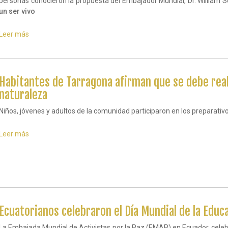
personas conocieron la propuesta del Embajador Mundial, Dr. William S
un ser vivo
Leer más
sobre
Chilenos
se
declaran
Guardianes
Habitantes de Tarragona afirman que se debe real
por
la
naturaleza
Paz
de
Niños, jóvenes y adultos de la comunidad participaron en los preparativos
la
Madre
Leer más
sobre
Tierra
Habitantes
de
Tarragona
afirman
que
se
debe
realizar
Ecuatorianos celebraron el Día Mundial de la Educ
acciones
que
La Embajada Mundial de Activistas por la Paz (EMAP) en Ecuador, celeb