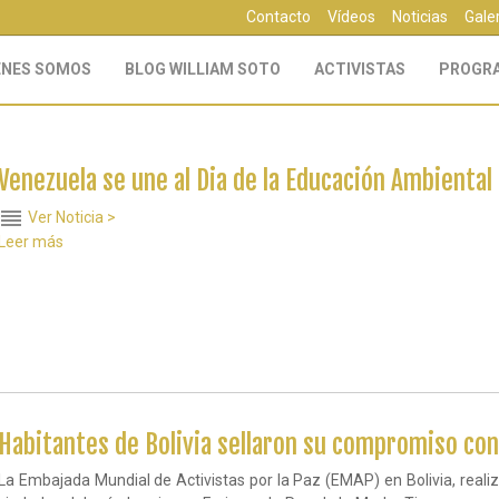
Contacto
Vídeos
Noticias
Gale
ÉNES SOMOS
BLOG WILLIAM SOTO
ACTIVISTAS
PROGR
Venezuela se une al Dia de la Educación Ambiental
reorder
Ver Noticia >
Leer más
sobre
Venezuela
se
une
al
Dia
de
la
Educación
Ambiental
Habitantes de Bolivia sellaron su compromiso con
La Embajada Mundial de Activistas por la Paz (EMAP) en Bolivia, reali