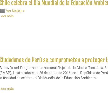
de
Chile celebra el Día Mundial de la Educación Ambie
la
Madre
reorder
Ver Noticia >
Tierra
Leer más
sobre
Chile
celebra
el
Día
Mundial
de
la
Educación
Ambiental
Ciudadanos de Perú se comprometen a proteger l
A través del Programa Internacional “Hijos de la Madre Tierra”, la 
(EMAP), llevó a cabo este 26 de enero de 2016, en la República de Perú, 
la finalidad de celebrar el Día Mundial de la Educación Ambiental.
Leer más
sobre
Ciudadanos
de
Perú
se