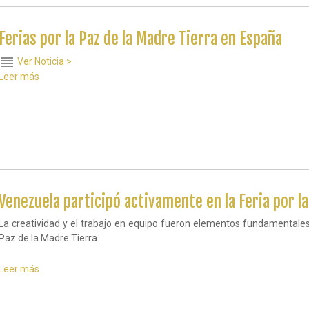
comprometen
a
proteger
Ferias por la Paz de la Madre Tierra en España
la
Madre
reorder
Ver Noticia >
Tierra
Leer más
sobre
Ferias
por
la
Paz
de
la
Madre
Tierra
en
Venezuela participó activamente en la Feria por la
España
La creatividad y el trabajo en equipo fueron elementos fundamentales 
Paz de la Madre Tierra.
Leer más
sobre
Venezuela
participó
activamente