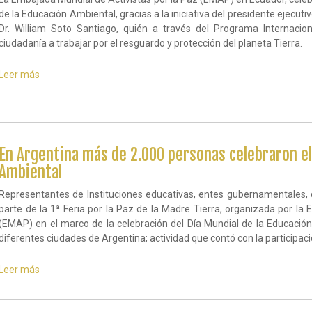
protejan
de la Educación Ambiental, gracias a la iniciativa del presidente ejecuti
la
Dr. William Soto Santiago, quién a través del Programa Internaciona
naturaleza
ciudadanía a trabajar por el resguardo y protección del planeta Tierra.
Leer más
sobre
Ecuatorianos
celebraron
el
Día
Mundial
de
En Argentina más de 2.000 personas celebraron el
la
Ambiental
Educación
Ambiental
Representantes de Instituciones educativas, entes gubernamentales, 
parte de la 1ª Feria por la Paz de la Madre Tierra, organizada por la
(EMAP) en el marco de la celebración del Día Mundial de la Educació
diferentes ciudades de Argentina; actividad que contó con la participac
Leer más
sobre
En
Argentina
más