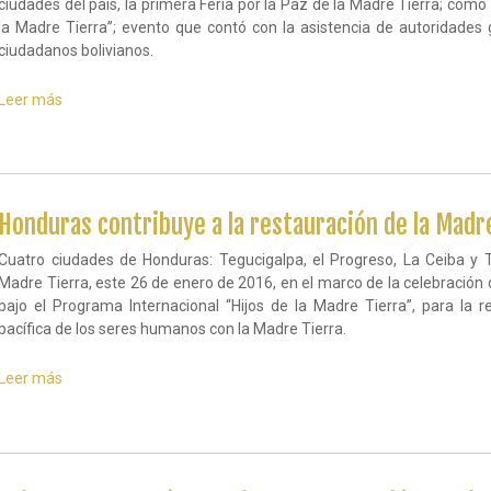
ciudades del país, la primera Feria por la Paz de la Madre Tierra; como
la Madre Tierra”; evento que contó con la asistencia de autoridades 
ciudadanos bolivianos.
Leer más
sobre
Habitantes
de
Bolivia
sellaron
su
compromiso
Honduras contribuye a la restauración de la Madr
con
la
Cuatro ciudades de Honduras: Tegucigalpa, el Progreso, La Ceiba y To
Madre
Madre Tierra, este 26 de enero de 2016, en el marco de la celebración 
Tierra
bajo el Programa Internacional “Hijos de la Madre Tierra”, para la 
pacífica de los seres humanos con la Madre Tierra.
Leer más
sobre
Honduras
contribuye
a
la
restauración