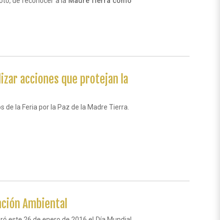
oto, de reconocer a la
Madre Tierra como
izar acciones que protejan la
 de la Feria por la Paz de la Madre Tierra.
ación Ambiental
ró este 26 de enero de 2016 el Día Mundial