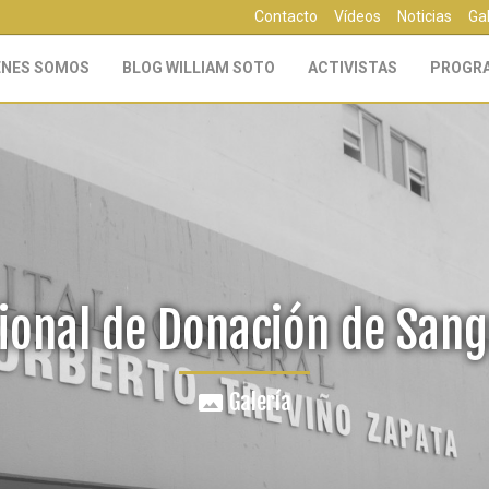
Contacto
Vídeos
Noticias
Ga
ÉNES SOMOS
BLOG WILLIAM SOTO
ACTIVISTAS
PROGR
ional de Donación de Sang
Galería
panorama