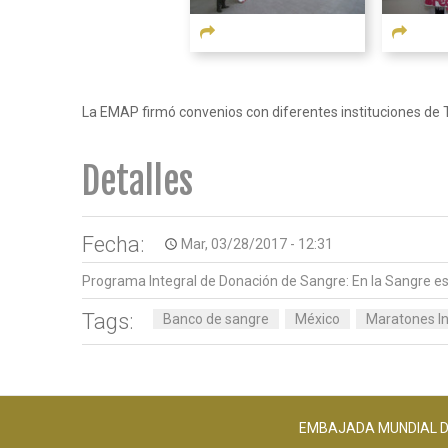
La EMAP firmó convenios con diferentes instituciones de T
Detalles
Fecha:
Mar, 03/28/2017 - 12:31
access_time
Programa Integral de Donación de Sangre: En la Sangre es
Tags:
Banco de sangre
México
Maratones In
EMBAJADA MUNDIAL DE