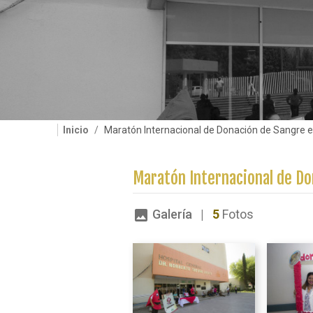
Inicio
Maratón Internacional de Donación de Sangre 
Maratón Internacional de Do
Galería |
5
Fotos
image