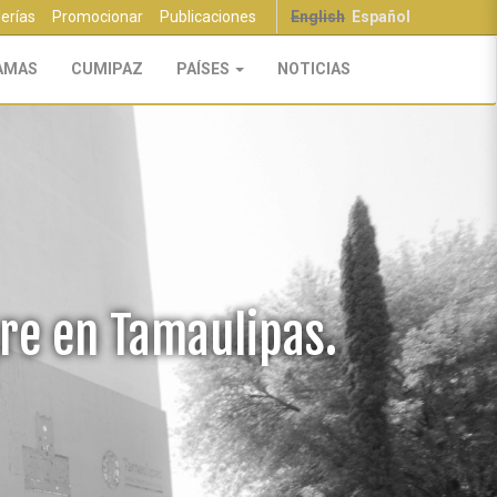
lerías
Promocionar
Publicaciones
English
Español
AMAS
CUMIPAZ
PAÍSES
NOTICIAS
re en Tamaulipas.