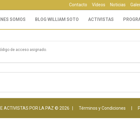
Contacto
Vídeos
Noticias
Gale
ÉNES SOMOS
BLOG WILLIAM SOTO
ACTIVISTAS
PROGR
código de acceso asignado.
 ACTIVISTAS POR LA PAZ © 2026 |
Términos y Condiciones
|
P