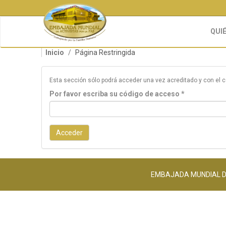
Pasar
al
contenido
QUI
principal
Inicio
Página Restringida
Esta sección sólo podrá acceder una vez acreditado y con el 
Por favor escriba su código de acceso
*
Acceder
EMBAJADA MUNDIAL DE