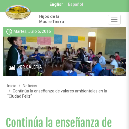
Pasar
English
Español
al
contenido
Hijos de la
principal
Toggle
Madre Tierra
navigat
schedule
Martes, Julio 5, 2016
VER GALERÍA
Inicio
Noticias
Continúa la enseñanza de valores ambientales en la
“Ciudad Feliz”
Continúa la enseñanza de