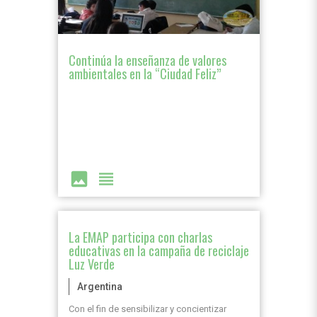
Continúa la enseñanza de valores
ambientales en la “Ciudad Feliz”
image
view_headline
La EMAP participa con charlas
educativas en la campaña de reciclaje
Luz Verde
Argentina
Con el fin de sensibilizar y concientizar