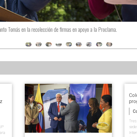
anto Tomás en la recolección de firmas en apoyo a la Proclama.
sombro ante la explicación, ya que no dimensionaban la magnitud del eve
Col
az
pro
C
Tres
IUP
sede
para
Inte