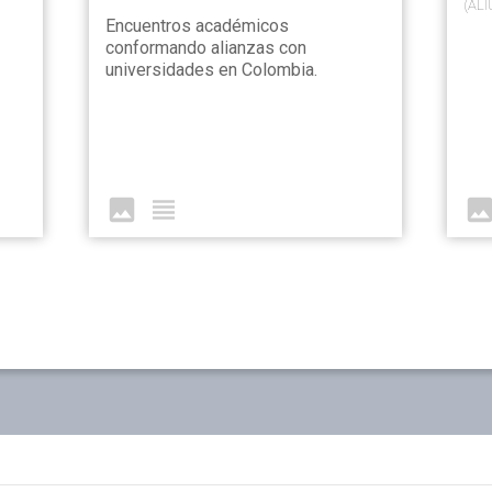
(ALI
Encuentros académicos
conformando alianzas con
universidades en Colombia.
image
view_headline
imag