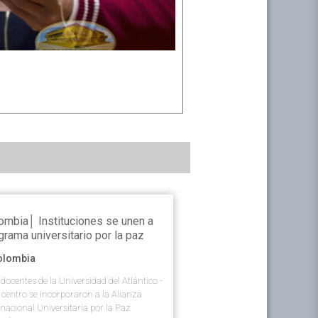
nto.
ombia│ Instituciones se unen a
grama universitario por la paz
olombia
 docentes de la Universidad del Atlántico -
 centro se incorporaron a la Alianza
rnacional Universitaria por la Paz