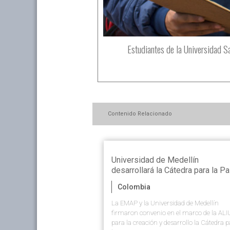
Estudiantes de la Universidad S
Los estudiantes expresaban su a
Contenido Relacionado
Universidad de Medellín
desarrollará la Cátedra para la P
Colombia
La EMAP y la Universidad de Medellín
firmaron convenio en el marco de la AL
para la creación y desarrollo la Cátedra 