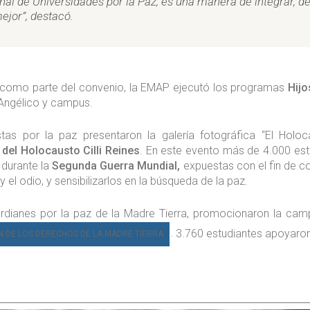
onal de Universidades por la Paz, es una manera de integrar, d
ejor”,
destacó.
 y como parte del convenio, la EMAP ejecutó los programas
Hijo
. Angélico y campus.
stas por la paz presentaron la galería fotográfica “El Holo
 del Holocausto Cilli Reines
. En este evento más de 4.000 est
 durante la
Segunda Guerra Mundial,
expuestas con el fin de c
 el odio, y sensibilizarlos en la búsqueda de la paz.
dianes por la paz de la Madre Tierra, promocionaron la cam
.
3.760 estudiantes apoyaron
N DE LOS DERECHOS DE LA MADRE TIERRA