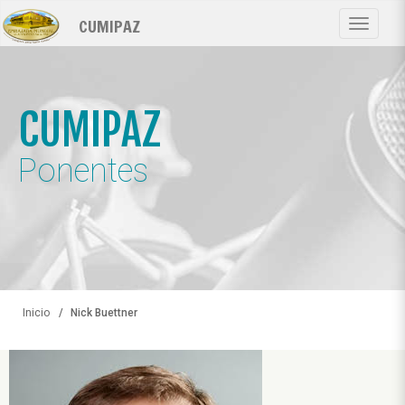
Pasar
CUMIPAZ
al
Toggle
contenido
navigat
principal
CUMIPAZ
Ponentes
Inicio
Nick Buettner