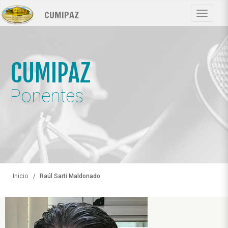
Pasar
CUMIPAZ
al
Toggle
contenido
navigat
principal
CUMIPAZ
Ponentes
Inicio
Raúl Sarti Maldonado