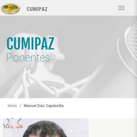
Pasar
CUMIPAZ
al
Toggle
contenido
navigat
principal
CUMIPAZ
Ponentes
Inicio
Manuel Díaz Capdevilla