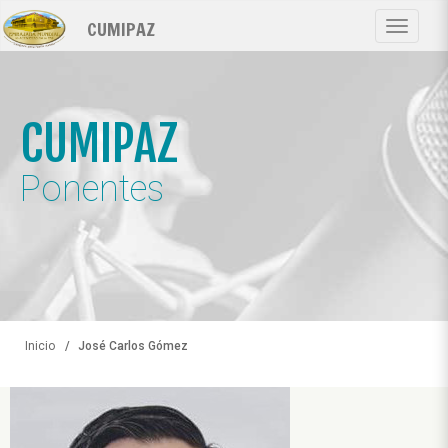
Pasar
CUMIPAZ
al
Toggle
contenido
navigat
principal
CUMIPAZ
Ponentes
Inicio
José Carlos Gómez