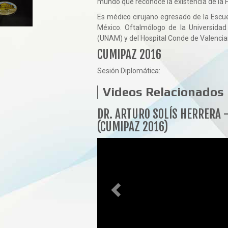
mundo que reconoce la existencia de la 
Es médico cirujano egresado de la Escue
México. Oftalmólogo de la Universida
(UNAM) y del Hospital Conde de Valencia
CUMIPAZ 2016
Sesión Diplomática:
Videos Relacionados
Anterior
DR. ARTURO SOLÍS HERRERA -
(CUMIPAZ 2016)