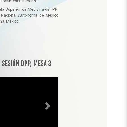
Fotosíntesis Humana.
la Superior de Medicina del IPN,
d Nacional Autónoma de México
na, México.
Siguiente
 SESIÓN DPP, MESA 3