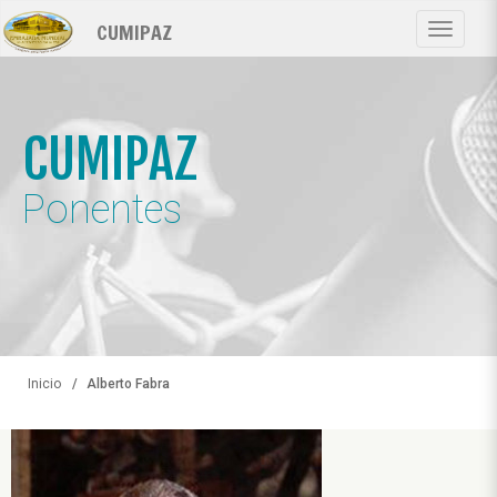
Pasar
CUMIPAZ
al
Toggle
contenido
navigat
principal
CUMIPAZ
Ponentes
Inicio
Alberto Fabra